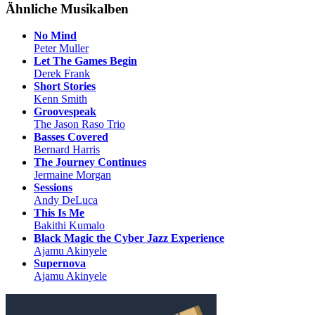
Ähnliche Musikalben
No Mind
Peter Muller
Let The Games Begin
Derek Frank
Short Stories
Kenn Smith
Groovespeak
The Jason Raso Trio
Basses Covered
Bernard Harris
The Journey Continues
Jermaine Morgan
Sessions
Andy DeLuca
This Is Me
Bakithi Kumalo
Black Magic the Cyber Jazz Experience
Ajamu Akinyele
Supernova
Ajamu Akinyele