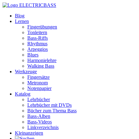
ELECTRICBASS
Blog
Lernen
Fingerübungen
Tonleitern
Bass-Riffs
Rhythmus
Arpeggios
Blues
Harmonielehre
Walking Bass
Werkzeuge
Fingersätze
Metronom
Notenpapier
Katalog
Lehrbücher
Lehrbücher mit DVDs
Bücher zum Thema Bass
Bass-Alben
Bass-Videos
Linkverzeichnis
Kleinanzeigen