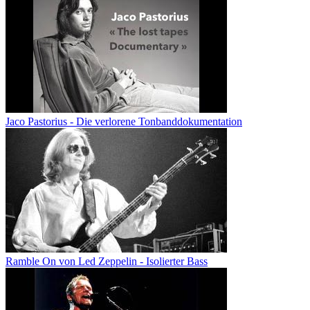
Jaco Pastorius - Die verlorene Tonbanddokumentation
Ramble On von Led Zeppelin - Isolierter Bass