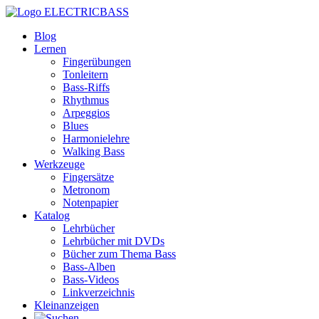
ELECTRICBASS
Blog
Lernen
Fingerübungen
Tonleitern
Bass-Riffs
Rhythmus
Arpeggios
Blues
Harmonielehre
Walking Bass
Werkzeuge
Fingersätze
Metronom
Notenpapier
Katalog
Lehrbücher
Lehrbücher mit DVDs
Bücher zum Thema Bass
Bass-Alben
Bass-Videos
Linkverzeichnis
Kleinanzeigen