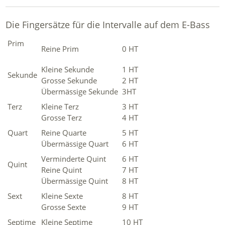
Die Fingersätze für die Intervalle auf dem E-Bass
Prim
Reine Prim
0 HT
Kleine Sekunde
1 HT
Sekunde
Grosse Sekunde
2 HT
Übermässige Sekunde
3HT
Terz
Kleine Terz
3 HT
Grosse Terz
4 HT
Quart
Reine Quarte
5 HT
Übermässige Quart
6 HT
Verminderte Quint
6 HT
Quint
Reine Quint
7 HT
Übermässige Quint
8 HT
Sext
Kleine Sexte
8 HT
Grosse Sexte
9 HT
Septime
Kleine Septime
10 HT