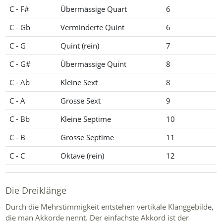
C - F#
Übermässige Quart
6
C - Gb
Verminderte Quint
6
C - G
Quint (rein)
7
C - G#
Übermässige Quint
8
C - Ab
Kleine Sext
8
C - A
Grosse Sext
9
C - Bb
Kleine Septime
10
C - B
Grosse Septime
11
C - C
Oktave (rein)
12
Die Dreiklänge
Durch die Mehrstimmigkeit entstehen vertikale Klanggebilde,
die man Akkorde nennt. Der einfachste Akkord ist der