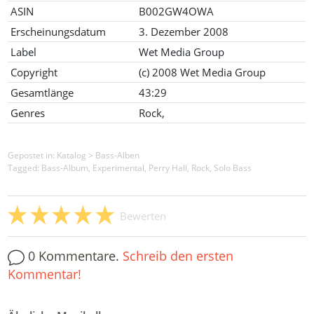
ASIN
B002GW4OWA
Erscheinungsdatum
3. Dezember 2008
Label
Wet Media Group
Copyright
(c) 2008 Wet Media Group
Gesamtlänge
43:29
Genres
Rock,
Gepostet in:
Katalog
>
Bass-Alben
Tagged: Bass-Album, Experimental, Perry Hall, Rock, Solo Bass
Bewerten
0 Kommentare.
Schreib den ersten
Kommentar!