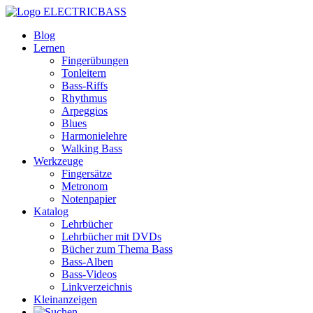
ELECTRICBASS
Blog
Lernen
Fingerübungen
Tonleitern
Bass-Riffs
Rhythmus
Arpeggios
Blues
Harmonielehre
Walking Bass
Werkzeuge
Fingersätze
Metronom
Notenpapier
Katalog
Lehrbücher
Lehrbücher mit DVDs
Bücher zum Thema Bass
Bass-Alben
Bass-Videos
Linkverzeichnis
Kleinanzeigen