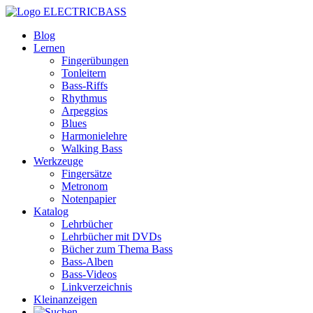
ELECTRICBASS
Blog
Lernen
Fingerübungen
Tonleitern
Bass-Riffs
Rhythmus
Arpeggios
Blues
Harmonielehre
Walking Bass
Werkzeuge
Fingersätze
Metronom
Notenpapier
Katalog
Lehrbücher
Lehrbücher mit DVDs
Bücher zum Thema Bass
Bass-Alben
Bass-Videos
Linkverzeichnis
Kleinanzeigen