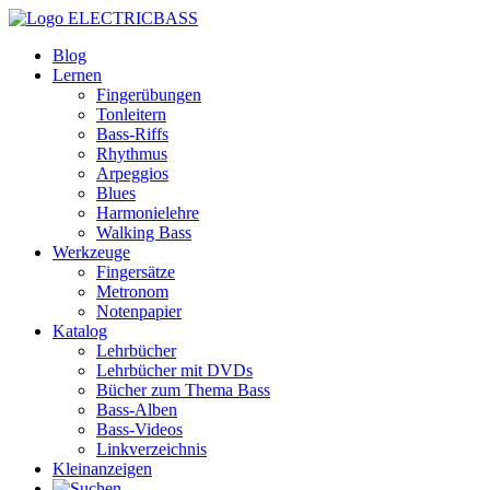
ELECTRICBASS
Blog
Lernen
Fingerübungen
Tonleitern
Bass-Riffs
Rhythmus
Arpeggios
Blues
Harmonielehre
Walking Bass
Werkzeuge
Fingersätze
Metronom
Notenpapier
Katalog
Lehrbücher
Lehrbücher mit DVDs
Bücher zum Thema Bass
Bass-Alben
Bass-Videos
Linkverzeichnis
Kleinanzeigen