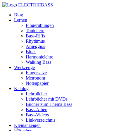
ELECTRICBASS
Blog
Lernen
Fingerübungen
Tonleitern
Bass-Riffs
Rhythmus
Arpeggios
Blues
Harmonielehre
Walking Bass
Werkzeuge
Fingersätze
Metronom
Notenpapier
Katalog
Lehrbücher
Lehrbücher mit DVDs
Bücher zum Thema Bass
Bass-Alben
Bass-Videos
Linkverzeichnis
Kleinanzeigen