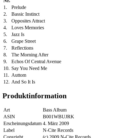
Nr.
1.
Prelude
2.
Bassic Instinct
3.
Opposites Attract
4.
Loves Memories
5.
Jazz Is
6.
Grape Street
7.
Reflections
8.
The Morning After
9.
Echos Of Central Avenue
10.
Say You Need Me
11.
Auttom
12.
And So It Is
Produktinformation
Art
Bass Album
ASIN
B001WBUJRK
Erscheinungsdatum
4. März 2009
Label
N-Cite Records
Copyright
(c) 2009 N-Cite Records