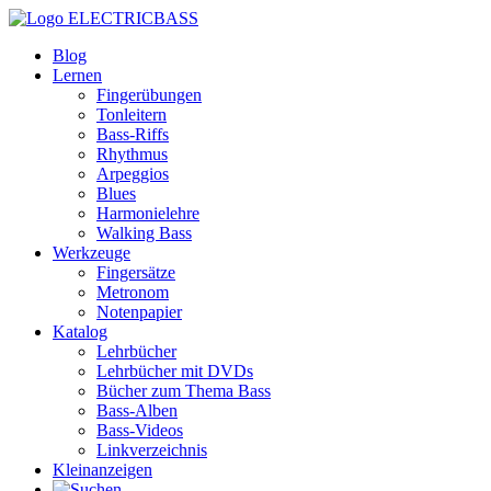
ELECTRICBASS
Blog
Lernen
Fingerübungen
Tonleitern
Bass-Riffs
Rhythmus
Arpeggios
Blues
Harmonielehre
Walking Bass
Werkzeuge
Fingersätze
Metronom
Notenpapier
Katalog
Lehrbücher
Lehrbücher mit DVDs
Bücher zum Thema Bass
Bass-Alben
Bass-Videos
Linkverzeichnis
Kleinanzeigen