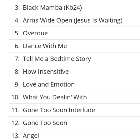
3.
Black Mamba (Kb24)
4.
Arms Wide Open (Jesus Is Waiting)
5.
Overdue
6.
Dance With Me
7.
Tell Me a Bedtime Story
8.
How Insensitive
9.
Love and Emotion
10.
What You Dealin' With
11.
Gone Too Soon Interlude
12.
Gone Too Soon
13.
Angel