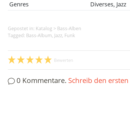
Genres
Diverses, Jazz
Gepostet in:
Katalog
>
Bass-Alben
Tagged: Bass-Album, Jazz, Funk
Bewerten
0 Kommentare.
Schreib den erste