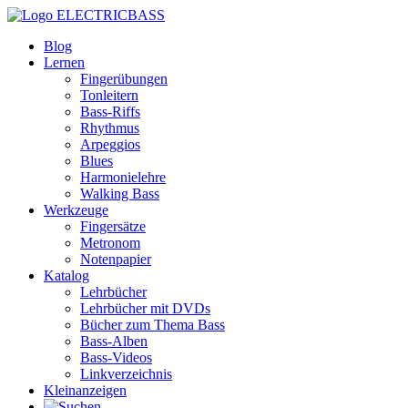
ELECTRICBASS
Blog
Lernen
Fingerübungen
Tonleitern
Bass-Riffs
Rhythmus
Arpeggios
Blues
Harmonielehre
Walking Bass
Werkzeuge
Fingersätze
Metronom
Notenpapier
Katalog
Lehrbücher
Lehrbücher mit DVDs
Bücher zum Thema Bass
Bass-Alben
Bass-Videos
Linkverzeichnis
Kleinanzeigen