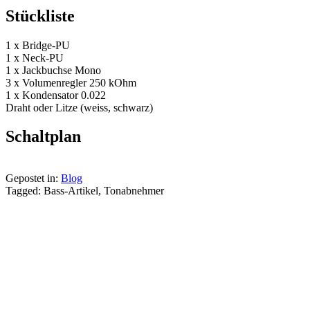
Stückliste
1 x Bridge-PU
1 x Neck-PU
1 x Jackbuchse Mono
3 x Volumenregler 250 kOhm
1 x Kondensator 0.022
Draht oder Litze (weiss, schwarz)
Schaltplan
Gepostet in:
Blog
Tagged: Bass-Artikel, Tonabnehmer