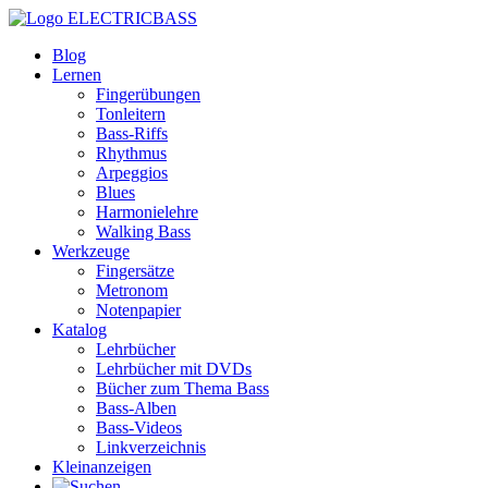
ELECTRICBASS
Blog
Lernen
Fingerübungen
Tonleitern
Bass-Riffs
Rhythmus
Arpeggios
Blues
Harmonielehre
Walking Bass
Werkzeuge
Fingersätze
Metronom
Notenpapier
Katalog
Lehrbücher
Lehrbücher mit DVDs
Bücher zum Thema Bass
Bass-Alben
Bass-Videos
Linkverzeichnis
Kleinanzeigen