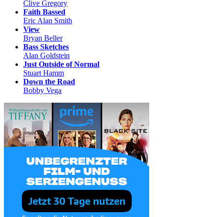
Clive Gregory
Faith Bassed
Eric Alan Smith
View
Bryan Beller
Bass Sketches
Alan Goldstein
Just Outside of Normal
Stuart Hamm
Down the Road
Bobby Vega