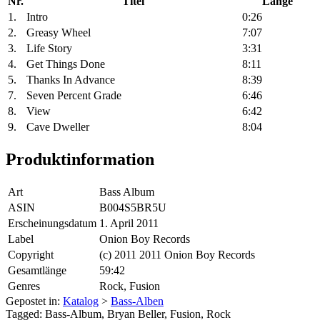
Nr.
Titel
Länge
1.
Intro
0:26
2.
Greasy Wheel
7:07
3.
Life Story
3:31
4.
Get Things Done
8:11
5.
Thanks In Advance
8:39
7.
Seven Percent Grade
6:46
8.
View
6:42
9.
Cave Dweller
8:04
Produktinformation
Art
Bass Album
ASIN
B004S5BR5U
Erscheinungsdatum
1. April 2011
Label
Onion Boy Records
Copyright
(c) 2011 2011 Onion Boy Records
Gesamtlänge
59:42
Genres
Rock, Fusion
Gepostet in:
Katalog
>
Bass-Alben
Tagged: Bass-Album, Bryan Beller, Fusion, Rock