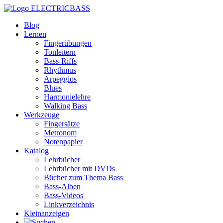
ELECTRICBASS
Blog
Lernen
Fingerübungen
Tonleitern
Bass-Riffs
Rhythmus
Arpeggios
Blues
Harmonielehre
Walking Bass
Werkzeuge
Fingersätze
Metronom
Notenpapier
Katalog
Lehrbücher
Lehrbücher mit DVDs
Bücher zum Thema Bass
Bass-Alben
Bass-Videos
Linkverzeichnis
Kleinanzeigen