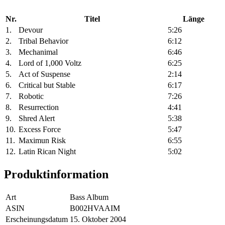
Nr.
Titel
Länge
1.
Devour
5:26
2.
Tribal Behavior
6:12
3.
Mechanimal
6:46
4.
Lord of 1,000 Voltz
6:25
5.
Act of Suspense
2:14
6.
Critical but Stable
6:17
7.
Robotic
7:26
8.
Resurrection
4:41
9.
Shred Alert
5:38
10.
Excess Force
5:47
11.
Maximun Risk
6:55
12.
Latin Rican Night
5:02
Produktinformation
Art
Bass Album
ASIN
B002HVAAIM
Erscheinungsdatum
15. Oktober 2004