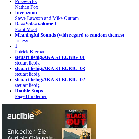
Fireworks
Nathan Fox
Invenzioni
Steve Lawson and Mike Outram
Bass Solos volume 1
Point Moot
Meaningful Sounds (with regard to random themes)
Jonesy
1
Patrick Kiernan
steuart liebig​/​AKA STEUBIG_01
steuart liebig
steuart liebig​​/​​AKA STEUBIG_03
steuart liebig
steuart liebig​​/​​AKA STEUBIG_02
steuart liebig
Double Stops
Page Hundemer