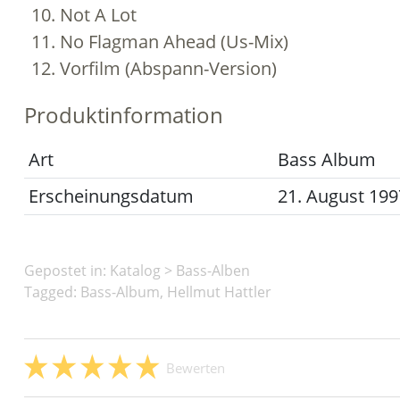
Not A Lot
No Flagman Ahead (Us-Mix)
Vorfilm (Abspann-Version)
Produktinformation
Art
Bass Album
Erscheinungsdatum
21. August 199
Gepostet in:
Katalog
>
Bass-Alben
Tagged: Bass-Album, Hellmut Hattler
Bewerten