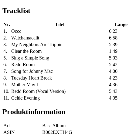
Tracklist
Nr.
Titel
Länge
1.
Occc
6:23
2.
Watchamacalit
6:58
3.
My Neighbors Are Trippin
5:39
4.
Clear the Room
1:49
5.
Sing a Simple Song
5:03
6.
Redd Room
5:42
7.
Song for Johnny Mac
4:00
8.
Tuesday Heart Break
4:23
9.
Mother May I
4:36
10.
Redd Room (Vocal Version)
5:43
11.
Celtic Evening
4:05
Produktinformation
Art
Bass Album
ASIN
B002EXTH4G