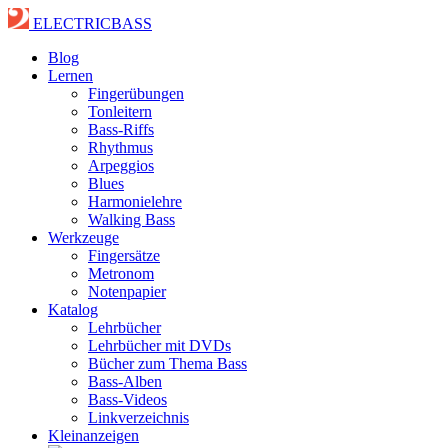
ELECTRICBASS
Blog
Lernen
Fingerübungen
Tonleitern
Bass-Riffs
Rhythmus
Arpeggios
Blues
Harmonielehre
Walking Bass
Werkzeuge
Fingersätze
Metronom
Notenpapier
Katalog
Lehrbücher
Lehrbücher mit DVDs
Bücher zum Thema Bass
Bass-Alben
Bass-Videos
Linkverzeichnis
Kleinanzeigen