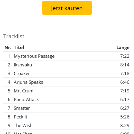
Jetzt kaufen
Tracklist
Nr.
Titel
Länge
1.
Mysterious Passage
7:22
2.
Ikshvaku
8:14
3.
Croaker
7:18
4.
Arjuna Speaks
6:46
5.
Mr. Crum
7:19
6.
Panic Attack
6:17
7.
Smatter
6:27
8.
Peck It
5:26
9.
The Wish
8:29
10.
Hot Shot
6:08