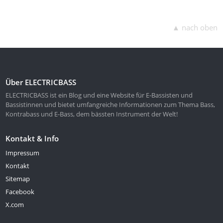
▲ nach oben
Über ELECTRICBASS
ELECTRICBASS ist ein Blog und eine Website für E-Bassisten und
Bassistinnen und bietet umfangreiche Informationen zum Thema Bass,
Kontrabass und E-Bass, dem bässten Instrument der Welt!
Kontakt & Info
Impressum
Kontakt
Sitemap
Facebook
X.com