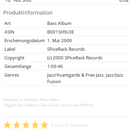
Produktinformation
Art
Bass Album
ASIN
B001SH9L0E
Erscheinungsdatum
1. Mai 2000
Label
SPiceRack Records
Copyright
(c) 2000 SPiceRack Records
Gesamtlänge
1:09:46
Genres
Jazz/Avantgarde & Free Jazz, Jazz/Jazz
Fusion
Gepostet in:
Katalog
>
Bass-Alben
Tagged: Bass-Album, Funk, Fusion, Jazz, Lucas Pickford
5.0
bei
2
Stimmen