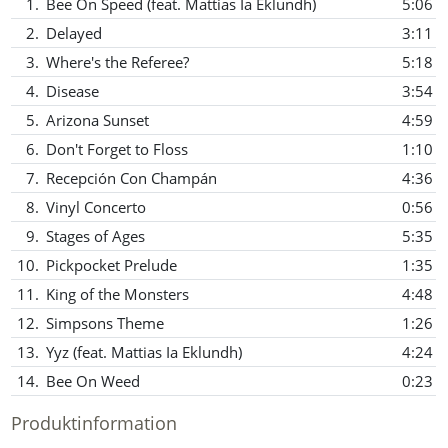
1.
Bee On Speed (feat. Mattias Ia Eklundh)
5:06
2.
Delayed
3:11
3.
Where's the Referee?
5:18
4.
Disease
3:54
5.
Arizona Sunset
4:59
6.
Don't Forget to Floss
1:10
7.
Recepción Con Champán
4:36
8.
Vinyl Concerto
0:56
9.
Stages of Ages
5:35
10.
Pickpocket Prelude
1:35
11.
King of the Monsters
4:48
12.
Simpsons Theme
1:26
13.
Yyz (feat. Mattias Ia Eklundh)
4:24
14.
Bee On Weed
0:23
Produktinformation