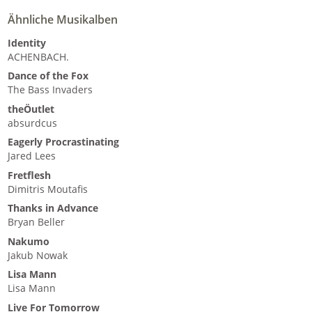
Ähnliche Musikalben
Identity
ACHENBACH.
Dance of the Fox
The Bass Invaders
theÖutlet
absurdcus
Eagerly Procrastinating
Jared Lees
Fretflesh
Dimitris Moutafis
Thanks in Advance
Bryan Beller
Nakumo
Jakub Nowak
Lisa Mann
Lisa Mann
Live For Tomorrow