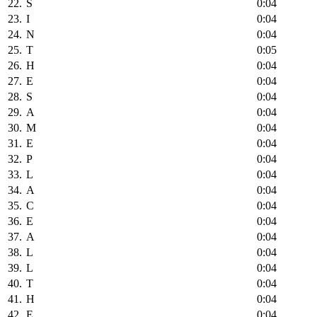
22.
S
0:04
23.
I
0:04
24.
N
0:04
25.
T
0:05
26.
H
0:04
27.
E
0:04
28.
S
0:04
29.
A
0:04
30.
M
0:04
31.
E
0:04
32.
P
0:04
33.
L
0:04
34.
A
0:04
35.
C
0:04
36.
E
0:04
37.
A
0:04
38.
L
0:04
39.
L
0:04
40.
T
0:04
41.
H
0:04
42.
E
0:04