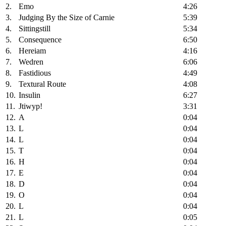
2.
Emo
4:26
3.
Judging By the Size of Carnie
5:39
4.
Sittingstill
5:34
5.
Consequence
6:50
6.
Hereiam
4:16
7.
Wedren
6:06
8.
Fastidious
4:49
9.
Textural Route
4:08
10.
Insulin
6:27
11.
Jtiwyp!
3:31
12.
A
0:04
13.
L
0:04
14.
L
0:04
15.
T
0:04
16.
H
0:04
17.
E
0:04
18.
D
0:04
19.
O
0:04
20.
L
0:04
21.
L
0:05