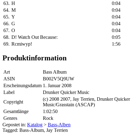
63.
H
0:04
64.
M
0:04
65.
Y
0:04
66.
G
0:04
67.
O
0:04
68.
D! Watch Out Because:
0:05
69.
Rcmiwyp!
1:56
Produktinformation
Art
Bass Album
ASIN
B002V5Q9UW
Erscheinungsdatum
1. Januar 2008
Label
Drunker Quicker Music
(c) 2008 2007, Jay Terrien, Drunker Quicker
Copyright
Music/Grasstain (ASCAP)
Gesamtlänge
1:02:50
Genres
Rock
Gepostet in:
Katalog
>
Bass-Alben
Tagged: Bass-Album, Jay Terrien