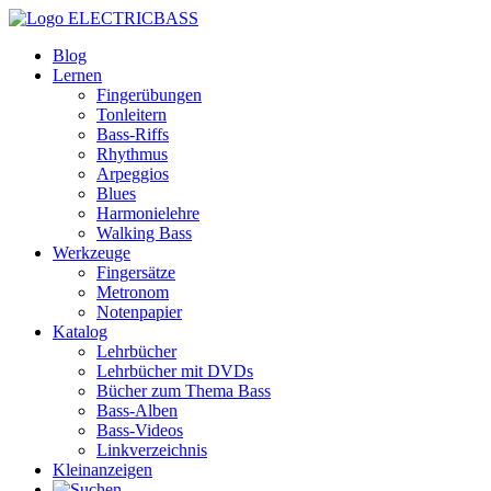
ELECTRICBASS
Blog
Lernen
Fingerübungen
Tonleitern
Bass-Riffs
Rhythmus
Arpeggios
Blues
Harmonielehre
Walking Bass
Werkzeuge
Fingersätze
Metronom
Notenpapier
Katalog
Lehrbücher
Lehrbücher mit DVDs
Bücher zum Thema Bass
Bass-Alben
Bass-Videos
Linkverzeichnis
Kleinanzeigen