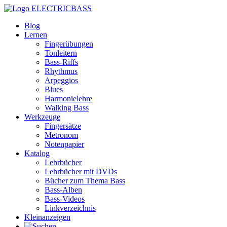
ELECTRICBASS
Blog
Lernen
Fingerübungen
Tonleitern
Bass-Riffs
Rhythmus
Arpeggios
Blues
Harmonielehre
Walking Bass
Werkzeuge
Fingersätze
Metronom
Notenpapier
Katalog
Lehrbücher
Lehrbücher mit DVDs
Bücher zum Thema Bass
Bass-Alben
Bass-Videos
Linkverzeichnis
Kleinanzeigen