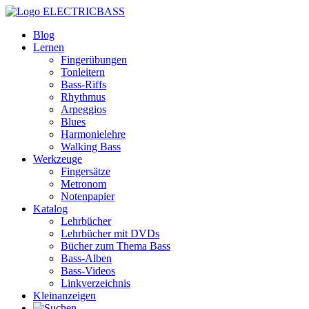
ELECTRICBASS
Blog
Lernen
Fingerübungen
Tonleitern
Bass-Riffs
Rhythmus
Arpeggios
Blues
Harmonielehre
Walking Bass
Werkzeuge
Fingersätze
Metronom
Notenpapier
Katalog
Lehrbücher
Lehrbücher mit DVDs
Bücher zum Thema Bass
Bass-Alben
Bass-Videos
Linkverzeichnis
Kleinanzeigen