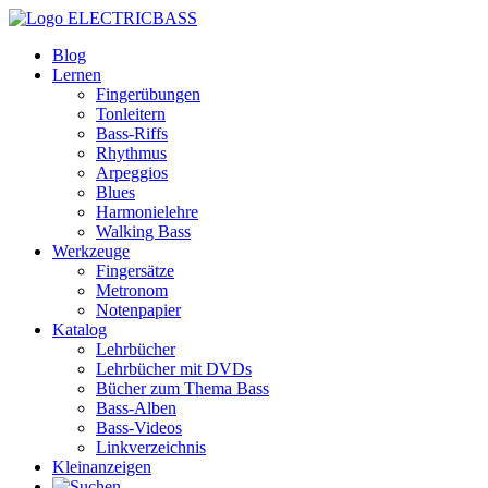
ELECTRICBASS
Blog
Lernen
Fingerübungen
Tonleitern
Bass-Riffs
Rhythmus
Arpeggios
Blues
Harmonielehre
Walking Bass
Werkzeuge
Fingersätze
Metronom
Notenpapier
Katalog
Lehrbücher
Lehrbücher mit DVDs
Bücher zum Thema Bass
Bass-Alben
Bass-Videos
Linkverzeichnis
Kleinanzeigen