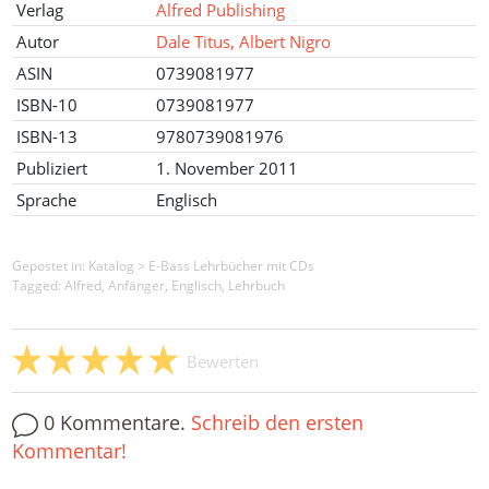
Verlag
Alfred Publishing
Autor
Dale Titus, Albert Nigro
ASIN
0739081977
ISBN-10
0739081977
ISBN-13
9780739081976
Publiziert
1. November 2011
Sprache
Englisch
Gepostet in:
Katalog
>
E-Bass Lehrbücher mit CDs
Tagged: Alfred, Anfänger, Englisch, Lehrbuch
Bewerten
0 Kommentare.
Schreib den ersten
Kommentar!