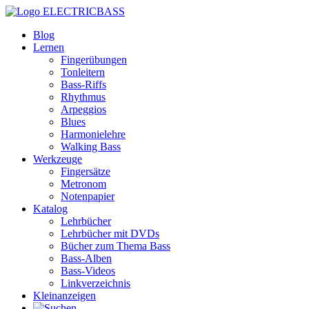
ELECTRICBASS
Blog
Lernen
Fingerübungen
Tonleitern
Bass-Riffs
Rhythmus
Arpeggios
Blues
Harmonielehre
Walking Bass
Werkzeuge
Fingersätze
Metronom
Notenpapier
Katalog
Lehrbücher
Lehrbücher mit DVDs
Bücher zum Thema Bass
Bass-Alben
Bass-Videos
Linkverzeichnis
Kleinanzeigen