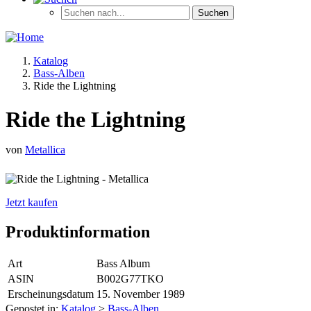
Katalog
Bass-Alben
Ride the Lightning
Ride the Lightning
von
Metallica
Jetzt kaufen
Produktinformation
Art
Bass Album
ASIN
B002G77TKO
Erscheinungsdatum
15. November 1989
Gepostet in:
Katalog
>
Bass-Alben