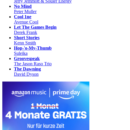
Jerry Jemmott & Souler Energy
No Mind
Peter Muller
Cool 1ne
Avenue Cool
Let The Games Begin
Derek Frank
Short Stories
Kenn Smith
Hop-'o-My-Thumb
Suleika
Groovespeak
The Jason Raso Trio
The Dawning
David Dyson