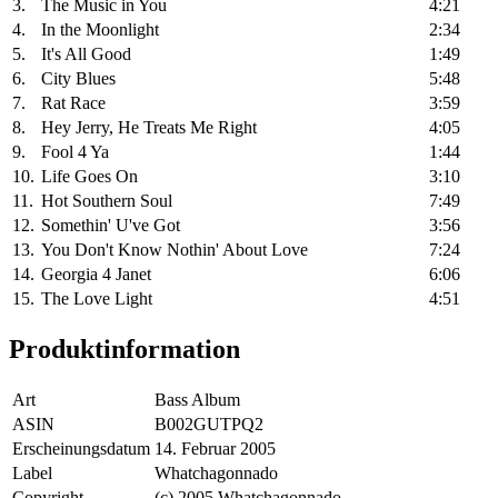
3.
The Music in You
4:21
4.
In the Moonlight
2:34
5.
It's All Good
1:49
6.
City Blues
5:48
7.
Rat Race
3:59
8.
Hey Jerry, He Treats Me Right
4:05
9.
Fool 4 Ya
1:44
10.
Life Goes On
3:10
11.
Hot Southern Soul
7:49
12.
Somethin' U've Got
3:56
13.
You Don't Know Nothin' About Love
7:24
14.
Georgia 4 Janet
6:06
15.
The Love Light
4:51
Produktinformation
Art
Bass Album
ASIN
B002GUTPQ2
Erscheinungsdatum
14. Februar 2005
Label
Whatchagonnado
Copyright
(c) 2005 Whatchagonnado