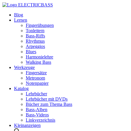
ELECTRICBASS
Blog
Lernen
Fingerübungen
Tonleitern
Bass-Riffs
Rhythmus
Arpeggios
Blues
Harmonielehre
Walking Bass
Werkzeuge
Fingersätze
Metronom
Notenpapier
Katalog
Lehrbücher
Lehrbücher mit DVDs
Bücher zum Thema Bass
Bass-Alben
Bass-Videos
Linkverzeichnis
Kleinanzeigen