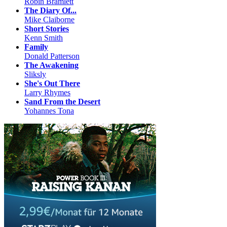
Robin Bramlett
The Diary Of...
Mike Claiborne
Short Stories
Kenn Smith
Family
Donald Patterson
The Awakening
Sliksly
She's Out There
Larry Rhymes
Sand From the Desert
Yohannes Tona