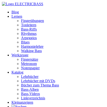
ELECTRICBASS
Blog
Lernen
Fingerübungen
Tonleitern
Bass-Riffs
Rhythmus
Arpeggios
Blues
Harmonielehre
Walking Bass
Werkzeuge
Fingersätze
Metronom
Notenpapier
Katalog
Lehrbücher
Lehrbücher mit DVDs
Bücher zum Thema Bass
Bass-Alben
Bass-Videos
Linkverzeichnis
Kleinanzeigen