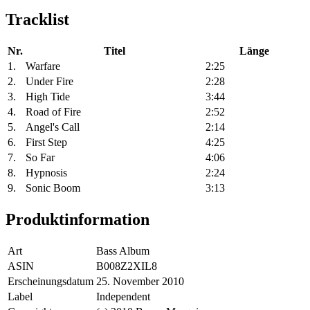
Tracklist
Nr.
Titel
Länge
1.
Warfare
2:25
2.
Under Fire
2:28
3.
High Tide
3:44
4.
Road of Fire
2:52
5.
Angel's Call
2:14
6.
First Step
4:25
7.
So Far
4:06
8.
Hypnosis
2:24
9.
Sonic Boom
3:13
Produktinformation
Art
Bass Album
ASIN
B008Z2XIL8
Erscheinungsdatum
25. November 2010
Label
Independent