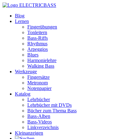
ELECTRICBASS
Blog
Lernen
Fingerübungen
Tonleitern
Bass-Riffs
Rhythmus
Arpeggios
Blues
Harmonielehre
Walking Bass
Werkzeuge
Fingersätze
Metronom
Notenpapier
Katalog
Lehrbücher
Lehrbücher mit DVDs
Bücher zum Thema Bass
Bass-Alben
Bass-Videos
Linkverzeichnis
Kleinanzeigen