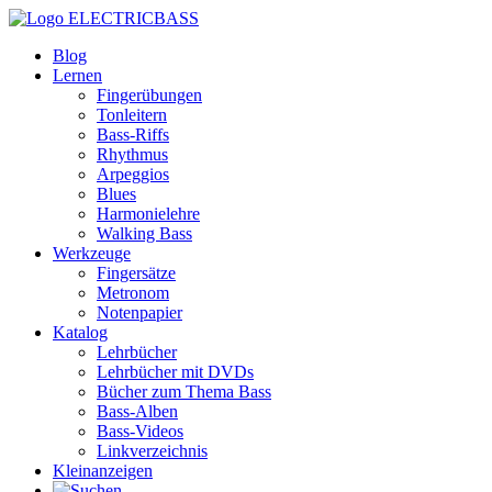
ELECTRICBASS
Blog
Lernen
Fingerübungen
Tonleitern
Bass-Riffs
Rhythmus
Arpeggios
Blues
Harmonielehre
Walking Bass
Werkzeuge
Fingersätze
Metronom
Notenpapier
Katalog
Lehrbücher
Lehrbücher mit DVDs
Bücher zum Thema Bass
Bass-Alben
Bass-Videos
Linkverzeichnis
Kleinanzeigen