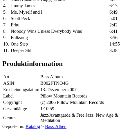
4.
Jimmy James
6:13
5.
Me, Myself and I
6:49
6.
Scott Peck
5:01
7.
Frhu
2:42
8.
Nobody Wins Unless Everybody Wins
6:41
9.
Folksong
3:56
10.
One Step
14:55
11.
Deeper Still
3:38
Produktinformation
Art
Bass Album
ASIN
B002FTNQ4G
Erscheinungsdatum
13. Dezember 2007
Label
Pillow Mountain Records
Copyright
(c) 2006 Pillow Mountain Records
Gesamtlänge
1:10:59
Jazz/Avantgarde & Free Jazz, New Age &
Genres
Meditation
Gepostet in:
Katalog
>
Bass-Alben