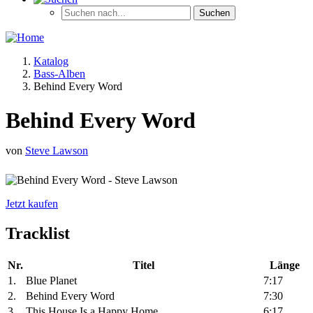
Katalog
Bass-Alben
Behind Every Word
Behind Every Word
von
Steve Lawson
Jetzt kaufen
Tracklist
Nr.
Titel
Länge
1.
Blue Planet
7:17
2.
Behind Every Word
7:30
3.
This House Is a Happy Home
6:17