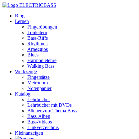
ELECTRICBASS
Blog
Lernen
Fingerübungen
Tonleitern
Bass-Riffs
Rhythmus
Arpeggios
Blues
Harmonielehre
Walking Bass
Werkzeuge
Fingersätze
Metronom
Notenpapier
Katalog
Lehrbücher
Lehrbücher mit DVDs
Bücher zum Thema Bass
Bass-Alben
Bass-Videos
Linkverzeichnis
Kleinanzeigen