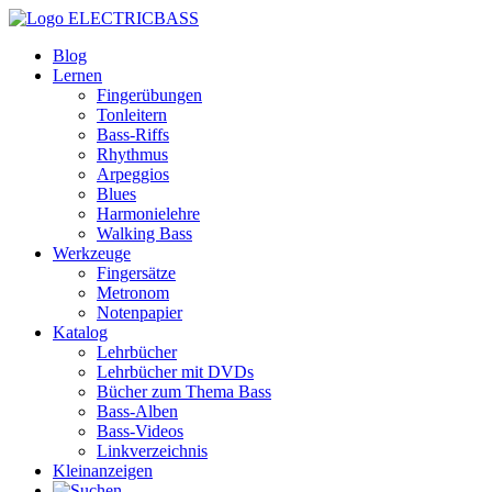
ELECTRICBASS
Blog
Lernen
Fingerübungen
Tonleitern
Bass-Riffs
Rhythmus
Arpeggios
Blues
Harmonielehre
Walking Bass
Werkzeuge
Fingersätze
Metronom
Notenpapier
Katalog
Lehrbücher
Lehrbücher mit DVDs
Bücher zum Thema Bass
Bass-Alben
Bass-Videos
Linkverzeichnis
Kleinanzeigen