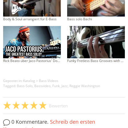
Body & Soul arrangiert für E-Bass
Bass solo Bachi
Rick Beato über Jaco Pastorius' Donna Lee
Funky Fretless Bass Grooves with Double Stops
Gepostet in:
Katalog
>
Bass-Videos
Tagged: Bass-Solo, Bassvideo, Funk, Jazz, Reggie Washington
Bewerten
0 Kommentare.
Schreib den ersten