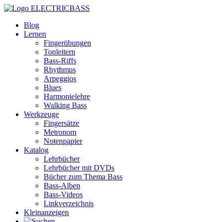
ELECTRICBASS
Blog
Lernen
Fingerübungen
Tonleitern
Bass-Riffs
Rhythmus
Arpeggios
Blues
Harmonielehre
Walking Bass
Werkzeuge
Fingersätze
Metronom
Notenpapier
Katalog
Lehrbücher
Lehrbücher mit DVDs
Bücher zum Thema Bass
Bass-Alben
Bass-Videos
Linkverzeichnis
Kleinanzeigen