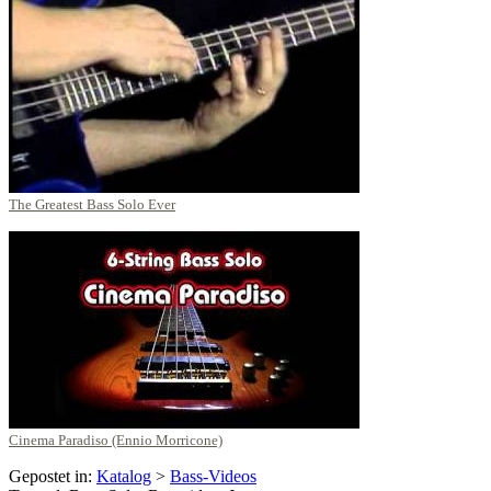
The Greatest Bass Solo Ever
Cinema Paradiso (Ennio Morricone)
Gepostet in:
Katalog
>
Bass-Videos