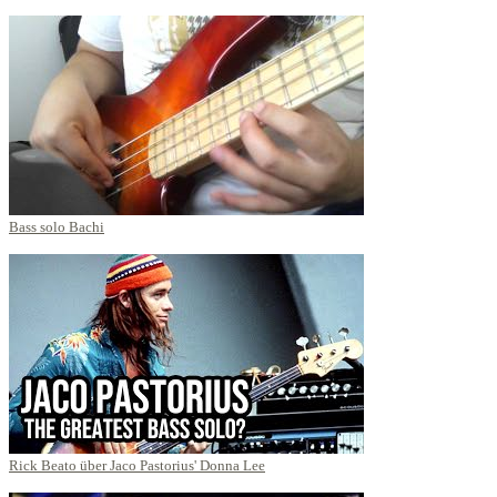
Bass solo Bachi
Rick Beato über Jaco Pastorius' Donna Lee