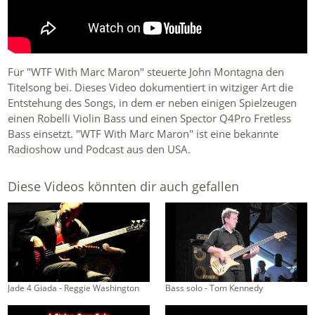
Für "WTF With Marc Maron" steuerte John Montagna den
Titelsong bei. Dieses Video dokumentiert in witziger Art die
Entstehung des Songs, in dem er neben einigen Spielzeugen
einen Robelli Violin Bass und einen Spector Q4Pro Fretless
Bass einsetzt. "WTF With Marc Maron" ist eine bekannte
Radioshow und Podcast aus den USA.
Diese Videos könnten dir auch gefallen
Jade 4 Giada - Reggie Washington
Bass solo - Tom Kennedy