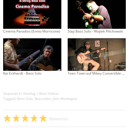
Cinema Paradiso (Ennio Morricone)
Slap Bass Solo - Wojtek Pilichowski
Kai Eckhardt - Bass Solo
Teen Town auf Mikey Convertible Bass (fretted/fretless)
Gepostet in:
Katalog
>
Bass-Videos
Tagged: Bass-Solo, Bassvideo, John Montagna
Bewerten