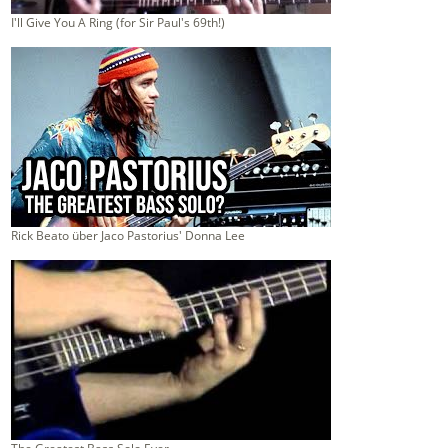
I'll Give You A Ring (for Sir Paul's 69th!)
Rick Beato über Jaco Pastorius' Donna Lee