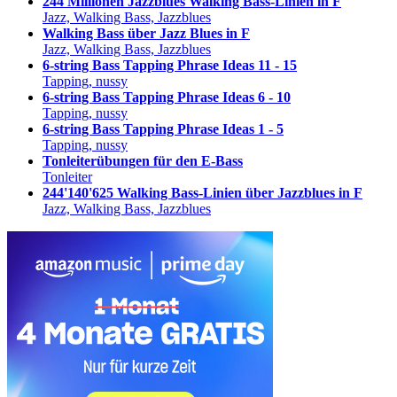
244 Millionen Jazzblues Walking Bass-Linien in F
Jazz, Walking Bass, Jazzblues
Walking Bass über Jazz Blues in F
Jazz, Walking Bass, Jazzblues
6-string Bass Tapping Phrase Ideas 11 - 15
Tapping, nussy
6-string Bass Tapping Phrase Ideas 6 - 10
Tapping, nussy
6-string Bass Tapping Phrase Ideas 1 - 5
Tapping, nussy
Tonleiterübungen für den E-Bass
Tonleiter
244'140'625 Walking Bass-Linien über Jazzblues in F
Jazz, Walking Bass, Jazzblues