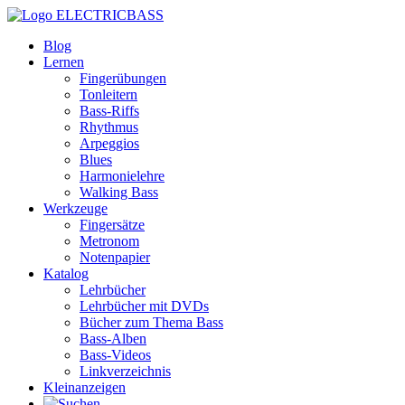
ELECTRICBASS
Blog
Lernen
Fingerübungen
Tonleitern
Bass-Riffs
Rhythmus
Arpeggios
Blues
Harmonielehre
Walking Bass
Werkzeuge
Fingersätze
Metronom
Notenpapier
Katalog
Lehrbücher
Lehrbücher mit DVDs
Bücher zum Thema Bass
Bass-Alben
Bass-Videos
Linkverzeichnis
Kleinanzeigen