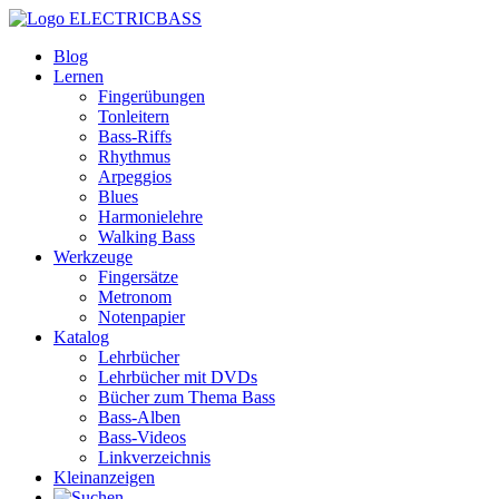
ELECTRICBASS
Blog
Lernen
Fingerübungen
Tonleitern
Bass-Riffs
Rhythmus
Arpeggios
Blues
Harmonielehre
Walking Bass
Werkzeuge
Fingersätze
Metronom
Notenpapier
Katalog
Lehrbücher
Lehrbücher mit DVDs
Bücher zum Thema Bass
Bass-Alben
Bass-Videos
Linkverzeichnis
Kleinanzeigen