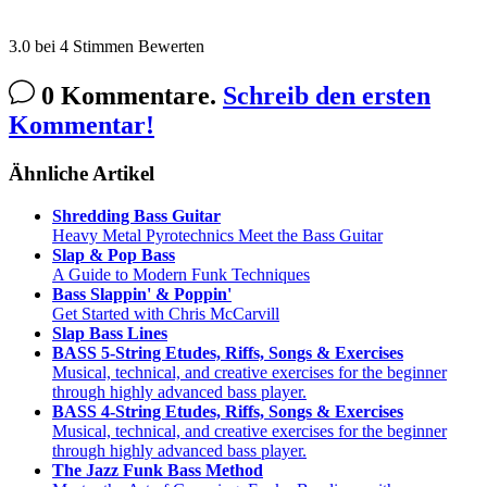
3.0
bei
4
Stimmen
Bewerten
0 Kommentare.
Schreib den ersten
Kommentar!
Ähnliche Artikel
Shredding Bass Guitar
Heavy Metal Pyrotechnics Meet the Bass Guitar
Slap & Pop Bass
A Guide to Modern Funk Techniques
Bass Slappin' & Poppin'
Get Started with Chris McCarvill
Slap Bass Lines
BASS 5-String Etudes, Riffs, Songs & Exercises
Musical, technical, and creative exercises for the beginner
through highly advanced bass player.
BASS 4-String Etudes, Riffs, Songs & Exercises
Musical, technical, and creative exercises for the beginner
through highly advanced bass player.
The Jazz Funk Bass Method