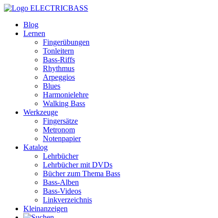
ELECTRICBASS
Blog
Lernen
Fingerübungen
Tonleitern
Bass-Riffs
Rhythmus
Arpeggios
Blues
Harmonielehre
Walking Bass
Werkzeuge
Fingersätze
Metronom
Notenpapier
Katalog
Lehrbücher
Lehrbücher mit DVDs
Bücher zum Thema Bass
Bass-Alben
Bass-Videos
Linkverzeichnis
Kleinanzeigen