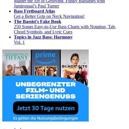
Master the Art of Grooving, Funky Basslines with
Jamiroquai’s Paul Turner
Bass Fretboard Atlas
Get a Better Grip on Neck Navigation!
The Bassist's Fake Book
250 Songs Easy-to-Use Bass Charts with Notation, Tab,
Chord Symbols, and Lyric Cues
Topics in Jazz Bass: Harmony
Vol. 1