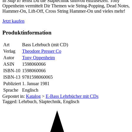
In
Slap It!
lernst Du die Slaptechnik sinnvoll einzusetzen. Tony
Oppenheim vermittelt Dir Themen wie String-Popping, Dead Notes,
Hammer-On, Lift-Off, Cross String Hammer-On und vieles mehr!
Jetzt kaufen
Produktinformation
Art
Bass Lehrbuch (mit CD)
Verlag
Theodore Presser Co
Autor
Tony Oppenheim
ASIN
1598060066
ISBN-10
1598060066
ISBN-13
9781598060065
Publiziert
1. Januar 1981
Sprache
Englisch
Gepostet in:
Katalog
>
E-Bass Lehrbücher mit CDs
Tagged: Lehrbuch, Slaptechnik, Englisch