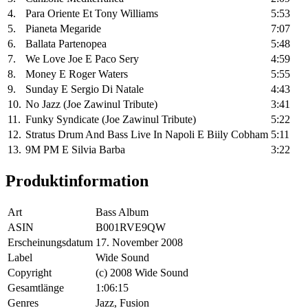
4.
Para Oriente Et Tony Williams
5:53
5.
Pianeta Megaride
7:07
6.
Ballata Partenopea
5:48
7.
We Love Joe E Paco Sery
4:59
8.
Money E Roger Waters
5:55
9.
Sunday E Sergio Di Natale
4:43
10.
No Jazz (Joe Zawinul Tribute)
3:41
11.
Funky Syndicate (Joe Zawinul Tribute)
5:22
12.
Stratus Drum And Bass Live In Napoli E Biily Cobham
5:11
13.
9M PM E Silvia Barba
3:22
Produktinformation
Art
Bass Album
ASIN
B001RVE9QW
Erscheinungsdatum
17. November 2008
Label
Wide Sound
Copyright
(c) 2008 Wide Sound
Gesamtlänge
1:06:15
Genres
Jazz, Fusion