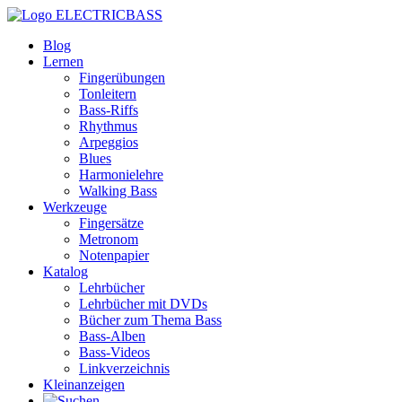
ELECTRICBASS
Blog
Lernen
Fingerübungen
Tonleitern
Bass-Riffs
Rhythmus
Arpeggios
Blues
Harmonielehre
Walking Bass
Werkzeuge
Fingersätze
Metronom
Notenpapier
Katalog
Lehrbücher
Lehrbücher mit DVDs
Bücher zum Thema Bass
Bass-Alben
Bass-Videos
Linkverzeichnis
Kleinanzeigen