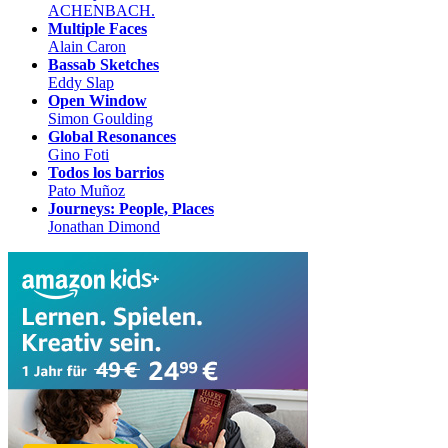
ACHENBACH.
Multiple Faces
Alain Caron
Bassab Sketches
Eddy Slap
Open Window
Simon Goulding
Global Resonances
Gino Foti
Todos los barrios
Pato Muñoz
Journeys: People, Places
Jonathan Dimond