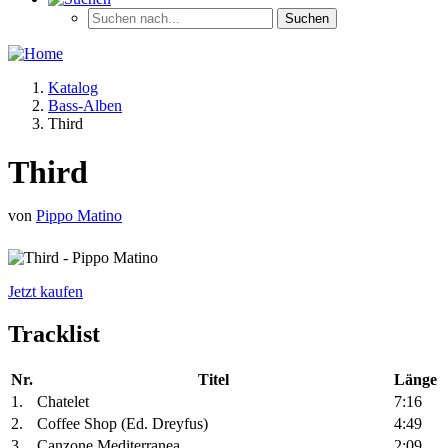
Katalog
Bass-Alben
Third
Third
von
Pippo Matino
Jetzt kaufen
Tracklist
Nr.
Titel
Länge
1.
Chatelet
7:16
2.
Coffee Shop (Ed. Dreyfus)
4:49
3.
Canzone Mediterranea
2:09