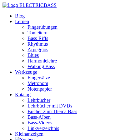
ELECTRICBASS
Blog
Lernen
Fingerübungen
Tonleitern
Bass-Riffs
Rhythmus
Arpeggios
Blues
Harmonielehre
Walking Bass
Werkzeuge
Fingersätze
Metronom
Notenpapier
Katalog
Lehrbücher
Lehrbücher mit DVDs
Bücher zum Thema Bass
Bass-Alben
Bass-Videos
Linkverzeichnis
Kleinanzeigen