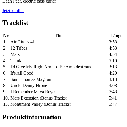
Dean Peer, electric bass guitar
Jetzt kaufen
Tracklist
Nr.
Titel
Länge
1.
Air Circus #1
3:58
2.
12 Tribes
4:53
3.
Mars
4:54
4.
Think
5:16
5.
I'd Give My Right Arm To Be Ambidextrous
3:13
6.
It's All Good
4:29
7.
Saint Thomas Magnum
3:13
8.
Uncle Denny Hrone
3:08
9.
I Remember Maya Reyes
7:48
10.
Mars Extension (Bonus Tracks)
5:41
13.
Monument Valley (Bonus Tracks)
5:47
Produktinformation