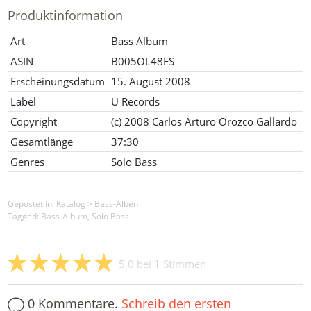
Produktinformation
Art
Bass Album
ASIN
B005OL48FS
Erscheinungsdatum
15. August 2008
Label
U Records
Copyright
(c) 2008 Carlos Arturo Orozco Gallardo
Gesamtlänge
37:30
Genres
Solo Bass
Gepostet in:
Katalog
>
Bass-Alben
Tagged: Bass-Album, Solo Bass
5.0
bei
1
Stimmen
0 Kommentare.
Schreib den ersten