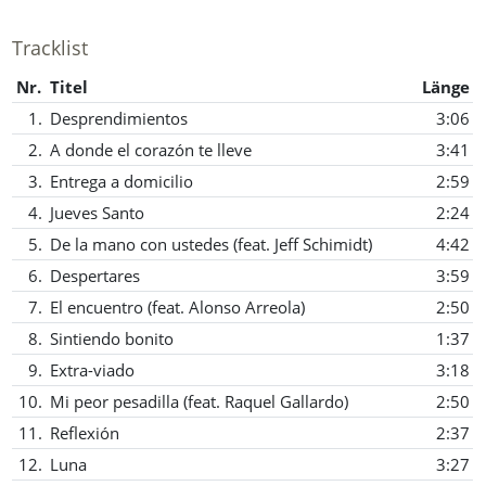
Tracklist
Nr.
Titel
Länge
1.
Desprendimientos
3:06
2.
A donde el corazón te lleve
3:41
3.
Entrega a domicilio
2:59
4.
Jueves Santo
2:24
5.
De la mano con ustedes (feat. Jeff Schimidt)
4:42
6.
Despertares
3:59
7.
El encuentro (feat. Alonso Arreola)
2:50
8.
Sintiendo bonito
1:37
9.
Extra-viado
3:18
10.
Mi peor pesadilla (feat. Raquel Gallardo)
2:50
11.
Reflexión
2:37
12.
Luna
3:27