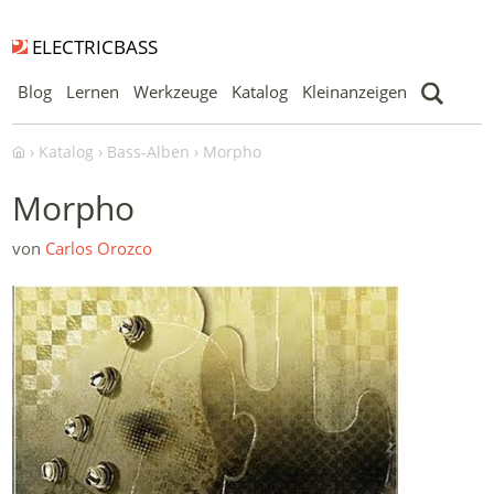
ELECTRICBASS
Blog
Lernen
Werkzeuge
Katalog
Kleinanzeigen
Katalog
Bass-Alben
Morpho
Morpho
von
Carlos Orozco