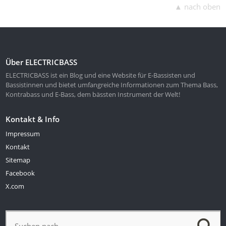
▲ nach oben
Über ELECTRICBASS
ELECTRICBASS ist ein Blog und eine Website für E-Bassisten und
Bassistinnen und bietet umfangreiche Informationen zum Thema Bass,
Kontrabass und E-Bass, dem bässten Instrument der Welt!
Kontakt & Info
Impressum
Kontakt
Sitemap
Facebook
X.com