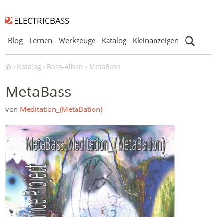
ELECTRICBASS
Blog
Lernen
Werkzeuge
Katalog
Kleinanzeigen
Katalog
Bass-Alben
MetaBass
MetaBass
von
Meditation_(MetaBation)