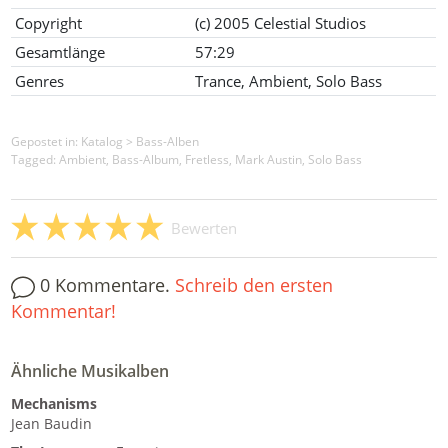
Copyright
(c) 2005 Celestial Studios
Gesamtlänge
57:29
Genres
Trance, Ambient, Solo Bass
Gepostet in:
Katalog
>
Bass-Alben
Tagged: Ambient, Bass-Album, Fretless, Mark Austin, Solo Bass
Bewerten
0 Kommentare.
Schreib den ersten
Kommentar!
Ähnliche Musikalben
Mechanisms
Jean Baudin