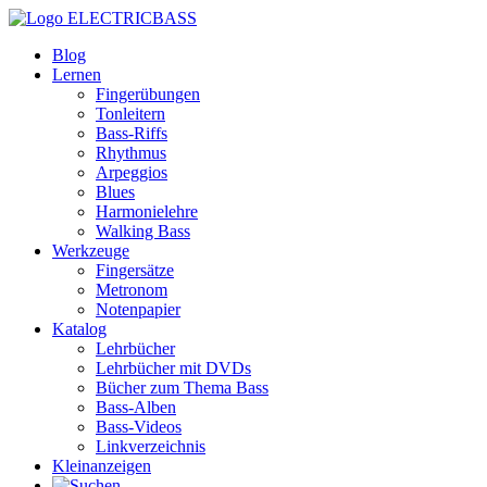
ELECTRICBASS
Blog
Lernen
Fingerübungen
Tonleitern
Bass-Riffs
Rhythmus
Arpeggios
Blues
Harmonielehre
Walking Bass
Werkzeuge
Fingersätze
Metronom
Notenpapier
Katalog
Lehrbücher
Lehrbücher mit DVDs
Bücher zum Thema Bass
Bass-Alben
Bass-Videos
Linkverzeichnis
Kleinanzeigen