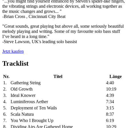
"...you might find yourself entranced by Steven's spider-like fingers,
the vibrating strings and electronic devices, all working together as
the music changes and grows... "
-Brian Cross , Cincinnati City Beat
"Great sounds, great playing but above all, some seriously beautiful
melody playing and writing. Some of my favourite solo bass stuff
I’ve heard in a long time."
-Steve Lawson, UK's leading solo bassist
Jetzt kaufen
Tracklist
Nr.
Titel
Länge
1.
Gathering String
4:40
2.
Old Growth
10:19
3.
Ideal Knower
4:39
4.
Luminiferous Aether
7:34
5.
Deployment of Ten Wails
3:15
6.
Scala Natura
8:37
7.
You Who I Brought Up
6:19
8.
Dividing Airs Are Gathered Home
10:29