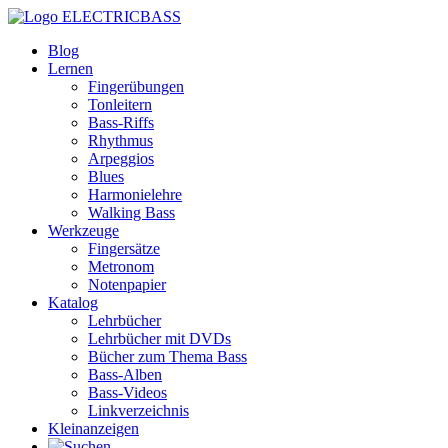
ELECTRICBASS
Blog
Lernen
Fingerübungen
Tonleitern
Bass-Riffs
Rhythmus
Arpeggios
Blues
Harmonielehre
Walking Bass
Werkzeuge
Fingersätze
Metronom
Notenpapier
Katalog
Lehrbücher
Lehrbücher mit DVDs
Bücher zum Thema Bass
Bass-Alben
Bass-Videos
Linkverzeichnis
Kleinanzeigen