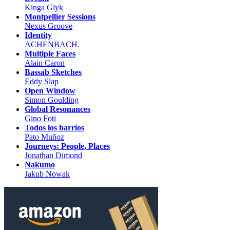
Kinga Glyk
Montpellier Sessions
Nexus Groove
Identity
ACHENBACH.
Multiple Faces
Alain Caron
Bassab Sketches
Eddy Slap
Open Window
Simon Goulding
Global Resonances
Gino Foti
Todos los barrios
Pato Muñoz
Journeys: People, Places
Jonathan Dimond
Nakumo
Jakub Nowak