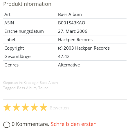
Produktinformation
Art
Bass Album
ASIN
B001S43KAO
Erscheinungsdatum
27. März 2006
Label
Hackpen Records
Copyright
(c) 2003 Hackpen Records
Gesamtlänge
47:42
Genres
Alternative
Gepostet in:
Katalog
>
Bass-Alben
Tagged: Bass-Album, Toupe
Bewerten
0 Kommentare.
Schreib den ersten