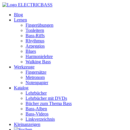
ELECTRICBASS
Blog
Lernen
Fingerübungen
Tonleitern
Bass-Riffs
Rhythmus
Arpeggios
Blues
Harmonielehre
Walking Bass
Werkzeuge
Fingersätze
Metronom
Notenpapier
Katalog
Lehrbücher
Lehrbücher mit DVDs
Bücher zum Thema Bass
Bass-Alben
Bass-Videos
Linkverzeichnis
Kleinanzeigen