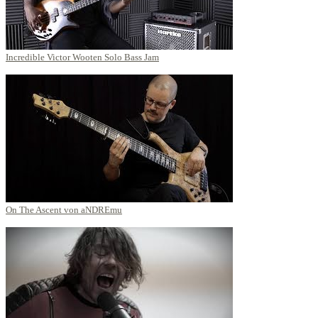
Incredible Victor Wooten Solo Bass Jam
On The Ascent von aNDREmu