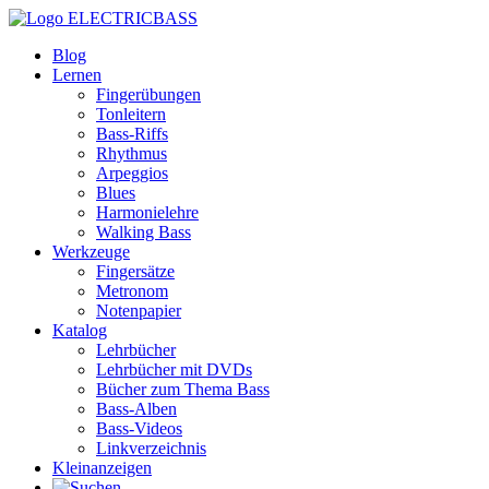
ELECTRICBASS
Blog
Lernen
Fingerübungen
Tonleitern
Bass-Riffs
Rhythmus
Arpeggios
Blues
Harmonielehre
Walking Bass
Werkzeuge
Fingersätze
Metronom
Notenpapier
Katalog
Lehrbücher
Lehrbücher mit DVDs
Bücher zum Thema Bass
Bass-Alben
Bass-Videos
Linkverzeichnis
Kleinanzeigen