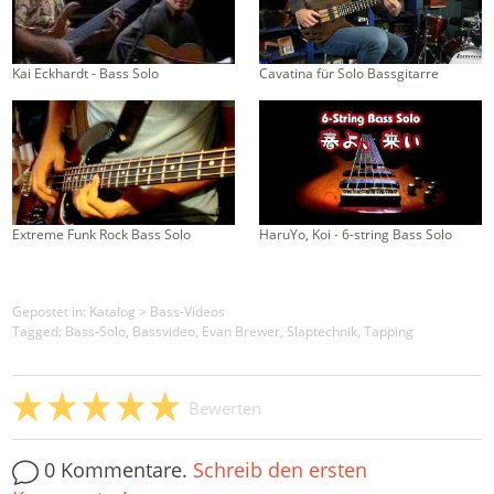
Kai Eckhardt - Bass Solo
Cavatina für Solo Bassgitarre
Extreme Funk Rock Bass Solo
HaruYo, Koi - 6-string Bass Solo
Gepostet in:
Katalog
>
Bass-Videos
Tagged: Bass-Solo, Bassvideo, Evan Brewer, Slaptechnik, Tapping
Bewerten
0 Kommentare.
Schreib den ersten