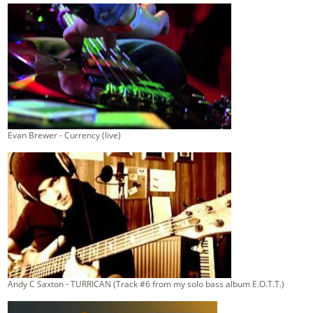
Evan Brewer - Currency (live)
Andy C Saxton - TURRICAN (Track #6 from my solo bass album E.O.T.T.)