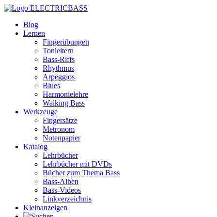
ELECTRICBASS
Blog
Lernen
Fingerübungen
Tonleitern
Bass-Riffs
Rhythmus
Arpeggios
Blues
Harmonielehre
Walking Bass
Werkzeuge
Fingersätze
Metronom
Notenpapier
Katalog
Lehrbücher
Lehrbücher mit DVDs
Bücher zum Thema Bass
Bass-Alben
Bass-Videos
Linkverzeichnis
Kleinanzeigen