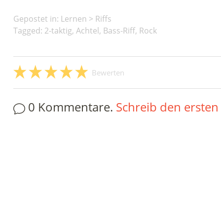
Gepostet in:
Lernen
>
Riffs
Tagged: 2-taktig, Achtel, Bass-Riff, Rock
Bewerten
0 Kommentare.
Schreib den erste