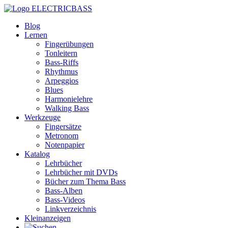
ELECTRICBASS
Blog
Lernen
Fingerübungen
Tonleitern
Bass-Riffs
Rhythmus
Arpeggios
Blues
Harmonielehre
Walking Bass
Werkzeuge
Fingersätze
Metronom
Notenpapier
Katalog
Lehrbücher
Lehrbücher mit DVDs
Bücher zum Thema Bass
Bass-Alben
Bass-Videos
Linkverzeichnis
Kleinanzeigen