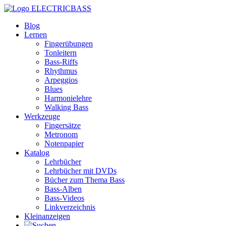
ELECTRICBASS
Blog
Lernen
Fingerübungen
Tonleitern
Bass-Riffs
Rhythmus
Arpeggios
Blues
Harmonielehre
Walking Bass
Werkzeuge
Fingersätze
Metronom
Notenpapier
Katalog
Lehrbücher
Lehrbücher mit DVDs
Bücher zum Thema Bass
Bass-Alben
Bass-Videos
Linkverzeichnis
Kleinanzeigen